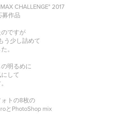
"MAX CHALLENGE" 2017
門 応募作品
たのですが
xで、もう少し詰めて
した。
じの明るめに
風にして
す。
ォトの8枚の
とPhotoShop mix