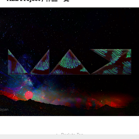
Adobe MAX Japan "MAX CHALLENGE" 
2017 No3
2017
↑
Back to Top