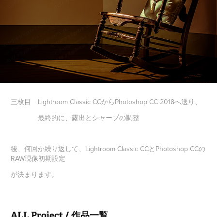
三枚目 Lightroom Classic CCからPhotoshop CC 2018へ送り、
最終的に、露出とシャープの調整
後、何回か繰り返して、Lightroom Classic CCとPhotoshop CCの
RAW現像初期設定
が決まります。
ALL Project / 作品一覧