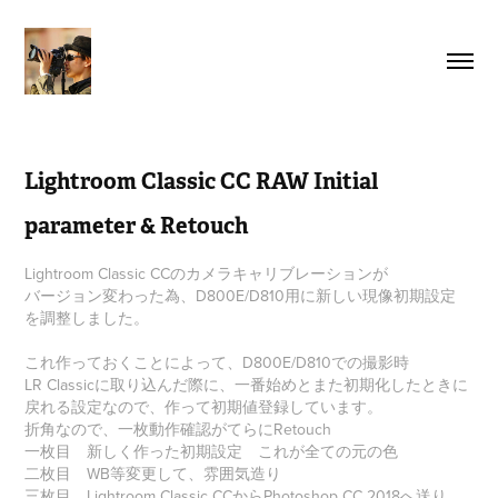
Lightroom Classic CC RAW Initial 
parameter & Retouch
Lightroom Classic CCのカメラキャリブレーションが
バージョン変わった為、D800E/D810用に新しい現像初期設定
を調整しました。
これ作っておくことによって、D800E/D810での撮影時
LR Classicに取り込んだ際に、一番始めとまた初期化したときに
戻れる設定なので、作って初期値登録しています。
折角なので、一枚動作確認がてらにRetouch
一枚目 新しく作った初期設定 これが全ての元の色
二枚目 WB等変更して、雰囲気造り
三枚目 Lightroom Classic CCからPhotoshop CC 2018へ送り、