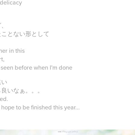
 delicacy
ど、
たことない形として
her in this
t,
r seen before when I'm done
遠い
ら良いなぁ。。。
ed.
 I hope to be finished this year...