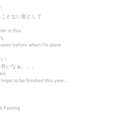
ど、
たことない形として
her in this
t,
r seen before when I'm done
遠い
ら良いなぁ。。。
ed.
 I hope to be finished this year...
t Feeling