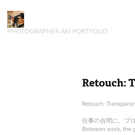
PHOTOGRAPHER AKI PORTFOLIO
Retouch: T
Retouch: Transparen
仕事の合間に、プ
Between work, the g