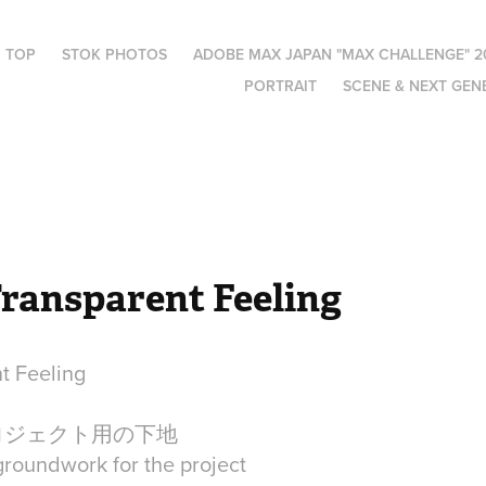
TOP
STOK PHOTOS
ADOBE MAX JAPAN "MAX CHALLENGE" 2
PORTRAIT
SCENE & NEXT GEN
ransparent Feeling
t Feeling
ロジェクト用の下地
roundwork for the project