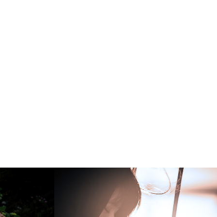
room 
New Project 
Concept : ｢Variable 