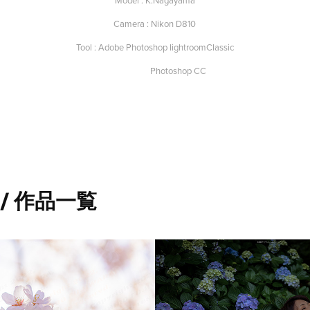
Model : K.Nagayama
Camera : Nikon D810
Tool : Adobe Photoshop lightroomClassic
Photoshop CC
t / 作品一覧
ra　桜
Retouch light
Classic CC + 
hotography