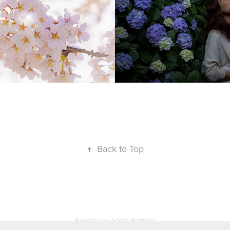
Photoshop CC
2017
Photography, Digital Photography, E
↑
Back to Top
Powered by
Adobe Portfolio