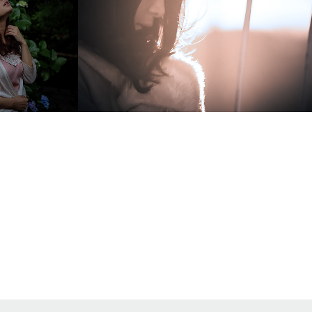
 2018
color｣
2018
diting
Digital Art, Digital Photography, Photography