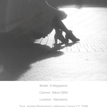
Model : K.Nagayama
Camera : Nikon D810
Location : Yokohama
Tool : Adobe Photoshop Lightroom Classic CC 2018